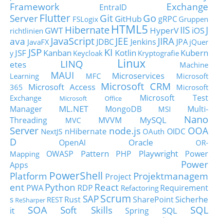
Framework
Exchange
EntraID
Flutter
Git
Go
Server
GitHub
gRPC
FSLogix
Gruppen
HTML5
Hibernate
IIS
J
GWT
HyperV
iOS
richtlinien
JavaScript
ava
JEE
JIRA
JDBC
Jenkins
JPA
JavaFX
jQuer
JSP
KI
JSF
Kanban
Kotlin
Kubern
y
Keycloak
Kryptografie
Linux
LINQ
etes
Machine
MAUI
Microservices
Learning
MFC
Microsoft
Microsoft CRM
Microsoft Access
365
Microsoft
Microsoft Test
Exchange
Microsoft Office
ML.NET
Manager
MongoDB
Multi-
MSI
Nano
MySQL
Threading
MVVM
MVC
Server
node.js
OOA
nHibernate
OIDC
NextJS
OAuth
D
Oracle
OpenAI
OR-
Pattern
Playwright
OWASP
PHP
Power
Mapping
Power
Apps
PowerShell
Platform
Projektmanagem
Project
ent
Python
React
PWA
RDP
Requirement
Refactoring
Scrum
SAP
Sicherhe
s
Rust
SharePoint
REST
ReSharper
SOA
SQL
Soft Skills
it
SQL
Spring