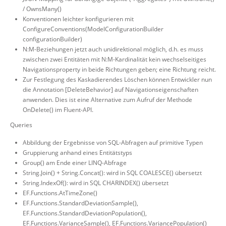
/ OwnsMany()
Konventionen leichter konfigurieren mit
ConfigureConventions(ModelConfigurationBuilder
configurationBuilder)
N:M-Beziehungen jetzt auch unidirektional möglich, d.h. es muss
zwischen zwei Entitäten mit N:M-Kardinalität kein wechselseitiges
Navigationsproperty in beide Richtungen geben; eine Richtung reicht.
Zur Festlegung des Kaskadierendes Löschen können Entwickler nun
die Annotation [DeleteBehavior] auf Navigationseigenschaften
anwenden. Dies ist eine Alternative zum Aufruf der Methode
OnDelete() im Fluent-API.
Queries
Abbildung der Ergebnisse von SQL-Abfragen auf primitive Typen
Gruppierung anhand eines Entitätstyps
Group() am Ende einer LINQ-Abfrage
String.Join() + String.Concat(): wird in SQL COALESCE() übersetzt
String.IndexOf(): wird in SQL CHARINDEX() übersetzt
EF.Functions.AtTimeZone()
EF.Functions.StandardDeviationSample(),
EF.Functions.StandardDeviationPopulation(),
EF.Functions.VarianceSample(), EF.Functions.VariancePopulation()