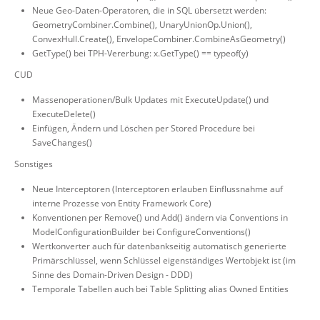
Neue Geo-Daten-Operatoren, die in SQL übersetzt werden:
GeometryCombiner.Combine(), UnaryUnionOp.Union(),
ConvexHull.Create(), EnvelopeCombiner.CombineAsGeometry()
GetType() bei TPH-Vererbung: x.GetType() == typeof(y)
CUD
Massenoperationen/Bulk Updates mit ExecuteUpdate() und
ExecuteDelete()
Einfügen, Ändern und Löschen per Stored Procedure bei
SaveChanges()
Sonstiges
Neue Interceptoren (Interceptoren erlauben Einflussnahme auf
interne Prozesse von Entity Framework Core)
Konventionen per Remove() und Add() ändern via Conventions in
ModelConfigurationBuilder bei ConfigureConventions()
Wertkonverter auch für datenbankseitig automatisch generierte
Primärschlüssel, wenn Schlüssel eigenständiges Wertobjekt ist (im
Sinne des Domain-Driven Design - DDD)
Temporale Tabellen auch bei Table Splitting alias Owned Entities