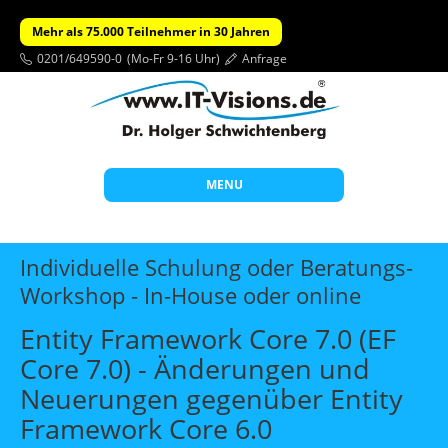
Mehr als 75.000 Teilnehmer in 30 Jahren
0201/649590-0
(Mo-Fr 9-16 Uhr)
Anfrage
MENU
Start
Individuelle Schulung oder Beratungs-
Themen
Workshop - In-House oder online
Beratung
Entity Framework Core 7.0 (EF
Individuelle Schulungen
Core 7.0) - Änderungen und
Neuerungen gegenüber Entity
Offene Seminare
Framework Core 6.0
Wissen