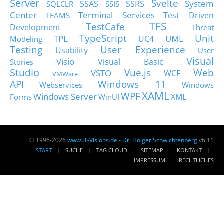
Server
Svelte
System
SSAS
SSRS
SQLCLR
SSIS
Center
Terminal Services
Test Driven
TEAMS
TFS
TestCafe
Development
Threat
TypeScript
Unit
TPL
UML
UC4
Modeling
Testing
User Experience
Usability
User
Visual
Visio
Visual Basic
Stories
Studio
Vue.js
Web
VSTO
WCF
VMWare
API
Windows 11
Webservices
Windows
XAML
WPF
Windows Server
XML
Forms
WinUI
© 1996-2026
www.IT-Visions.de
-
Dr. Holger Schwichtenberg
v6.11
START
SUCHE
TAG CLOUD
SITEMAP
KONTAKT
IMPRESSUM
RECHTLICHES