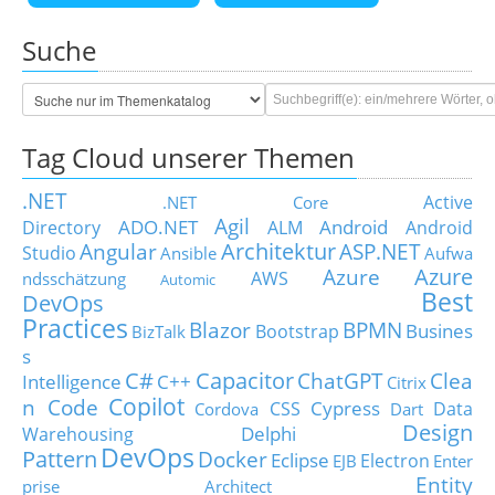
Suche
Tag Cloud unserer Themen
.NET
Active
.NET Core
Agil
ADO.NET
Android
Directory
ALM
Android
Architektur
Angular
ASP.NET
Studio
Ansible
Aufwa
Azure
Azure
AWS
ndsschätzung
Automic
Best
DevOps
Practices
Blazor
BPMN
Busines
Bootstrap
BizTalk
s
C#
Capacitor
ChatGPT
Clea
Intelligence
C++
Citrix
Copilot
n Code
Cypress
CSS
Data
Cordova
Dart
Design
Delphi
Warehousing
DevOps
Pattern
Docker
Eclipse
Electron
EJB
Enter
Entity
prise Architect