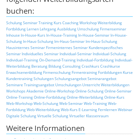
buchen:
Schulung
Seminar
Training
Kurs
Coaching
Workshop
Weiterbildung
Fortbildung
Lernen
Lehrgang
Ausbildung
Umschulung
Firmenseminar
Inhouse
In-House-Kurs
In-House-Training
In-House-Seminar
In-House-
Schulung
In-Haus-Schulung
Im-Haus-Seminar
Im-Haus-Schulung
Hausinternes Seminar
Firmeninternes Seminar
Kundenspezifisches
Seminar
Individuelles Seminar
Individual-Seminar
Individual-Schulung
Individual-Training
On-Demand-Training
Individual-Fortbildung
Individual-
Weiterbildung
Beratung
Bildung
Consulting
Crashkurs
Crashkurse
Erwachsenenbildung
Firmenschulung
Firmentraining
Fortbildungen
Kurse
Kundentraining
Schulungen
Schulungsangebot
Seminarangebot
Seminare
Trainingsangebot
Umschulungen
Unterricht
Weiterbildungen
Workshops
Akademie
Online-Workshop
Online-Schulung
Online-Seminar
Online-Training
Online-Fortbildung
Online-Weiterbildung
Online-Kurs
Web-Workshop
Web-Schulung
Web-Seminar
Web-Training
Web-
Fortbildung
Web-Weiterbildung
Web-Kurs
E-Learning
Fernlernen
Webinar
Digitale Schulung
Virtuelle Schulung
Virtueller Klassenraum
Weitere Informationen