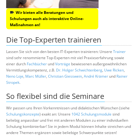
Wir bieten alle Beratungen und
Schulungen auch als interaktive Online-
Maßnahmen an!
Die Top-Experten trainieren
Lassen Sie sich von den besten IT-Experten trainieren: Unsere
Trainer
sind sehr renommierte Top-Experten mit viel Praxixserfahrung sowie
einer durch
Fachbücher
und
Vorträge
bewiesenen außergewöhnlichen
Vermittlungskompetenz, z.B.
Dr. Holger Schwichtenberg
,
Uwe Ricken
,
Neno Loje
,
Marc Müller
,
Christian Giesswein
,
André Krämer
und
Rainer
Stropek
.
So flexibel sind die Seminare
Wir passen uns Ihren Vorkenntnissen und didaktischen Wünschen (siehe
Schulungskonzepte
) exakt an: Unsere
1042 Schulungsmodule
sind
beliebig anpassbar und frei mit anderen Modulen zu einer individuellen
Schulung kombinierbar! Sie in jedem Modul können Inhalte streichen und
andere Themen ergänzen sowie beliebige Schwerpunkte setzen!