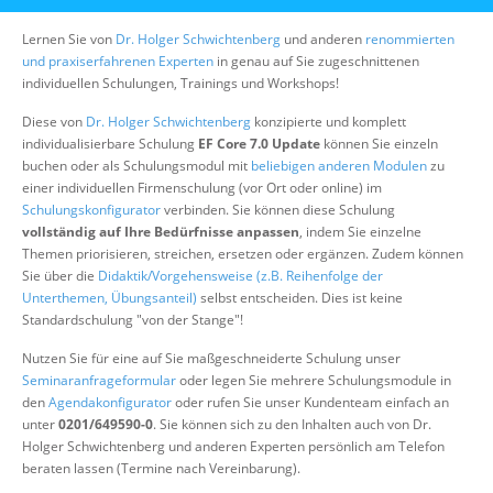
Über uns
Lernen Sie von
Dr. Holger Schwichtenberg
und anderen
renommierten
Suche
und praxiserfahrenen Experten
in genau auf Sie zugeschnittenen
individuellen Schulungen, Trainings und Workshops!
Diese von
Dr. Holger Schwichtenberg
konzipierte und komplett
individualisierbare Schulung
EF Core 7.0 Update
können Sie einzeln
buchen oder als Schulungsmodul mit
beliebigen anderen Modulen
zu
einer individuellen Firmenschulung (vor Ort oder online) im
Schulungskonfigurator
verbinden. Sie können diese Schulung
vollständig auf Ihre Bedürfnisse anpassen
, indem Sie einzelne
Themen priorisieren, streichen, ersetzen oder ergänzen. Zudem können
Sie über die
Didaktik/Vorgehensweise (z.B. Reihenfolge der
Unterthemen, Übungsanteil)
selbst entscheiden. Dies ist keine
Standardschulung "von der Stange"!
Nutzen Sie für eine auf Sie maßgeschneiderte Schulung unser
Seminaranfrageformular
oder legen Sie mehrere Schulungsmodule in
den
Agendakonfigurator
oder rufen Sie unser Kundenteam einfach an
unter
0201/649590-0
. Sie können sich zu den Inhalten auch von Dr.
Holger Schwichtenberg und anderen Experten persönlich am Telefon
beraten lassen (Termine nach Vereinbarung).