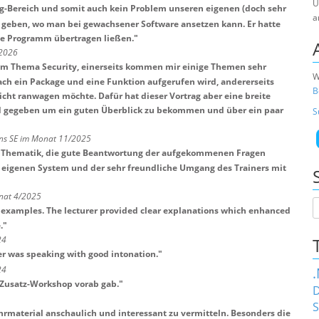
U
ng-Bereich und somit auch kein Problem unseren eigenen (doch sehr
a
 geben, wo man bei gewachsener Software ansetzen kann. Er hatte
gene Programm übertragen ließen.
"
/2026
em Thema Security, einerseits kommen mir einige Themen sehr
W
nfach ein Package und eine Funktion aufgerufen wird, andererseits
B
 nicht ranwagen möchte. Dafür hat dieser Vortrag aber eine breite
 gegeben um ein guten Überblick zu bekommen und über ein paar
S
ns SE im Monat 11/2025
ie Thematik, die gute Beantwortung der aufgekommenen Fragen
 eigenen System und der sehr freundliche Umgang des Trainers mit
nat 4/2025
d examples. The lecturer provided clear explanations which enhanced
.
"
24
ter was speaking with good intonation.
"
24
 Zusatz-Workshop vorab gab.
"
D
S
ehrmaterial anschaulich und interessant zu vermitteln. Besonders die