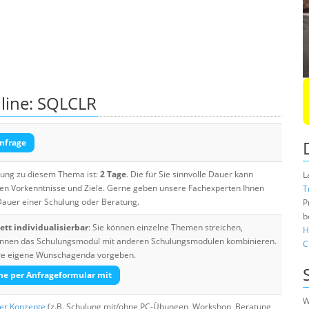
line: SQLCLR
nfrage
ulung zu diesem Thema ist:
2 Tage
. Die für Sie sinnvolle Dauer kann
L
ten Vorkenntnisse und Ziele. Gerne geben unsere Fachexperten Ihnen
T
 Dauer einer Schulung oder Beratung.
P
b
tt individualisierbar
: Sie können einzelne Themen streichen,
H
 können das Schulungsmodul mit anderen Schulungsmodulen kombinieren.
C
Ihre eigene Wunschagenda vorgeben.
he per Anfrageformular mit
W
her Konzepte
(z.B. Schulung mit/ohne PC-Übungen, Workshop, Beratung