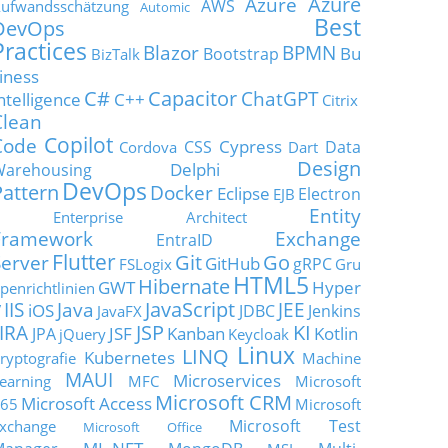
Azure
Azure
AWS
ufwandsschätzung
Automic
Best
DevOps
Practices
Blazor
BPMN
Bu
Bootstrap
BizTalk
iness
C#
Capacitor
ChatGPT
ntelligence
C++
Citrix
Clean
Copilot
Code
Cypress
CSS
Data
Cordova
Dart
Design
Delphi
Warehousing
DevOps
Pattern
Docker
Eclipse
Electron
EJB
Entity
Enterprise Architect
Framework
Exchange
EntraID
Flutter
Git
Go
Server
GitHub
gRPC
FSLogix
Gru
HTML5
Hibernate
GWT
Hyper
penrichtlinien
JavaScript
IIS
Java
JEE
V
iOS
JDBC
Jenkins
JavaFX
JSP
KI
JIRA
JSF
Kanban
Kotlin
JPA
jQuery
Keycloak
Linux
LINQ
Kubernetes
ryptografie
Machine
MAUI
Microservices
earning
MFC
Microsoft
Microsoft CRM
Microsoft Access
65
Microsoft
Microsoft Test
xchange
Microsoft Office