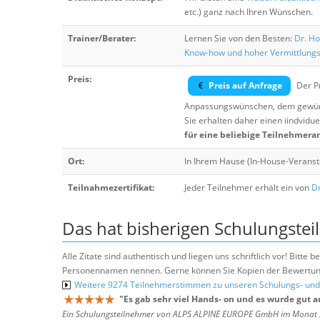
etc.) ganz nach Ihren Wünschen.
Trainer/Berater:
Lernen Sie von den Besten:
Dr. Ho
Know-how und hoher Vermittlung
Preis:
Preis auf Anfrage
Der Pr
Anpassungswünschen, dem gewüns
Sie erhalten daher einen iindvidue
für eine beliebige Teilnehmera
Ort:
In Ihrem Hause (In-House-Veranst
Teilnahmezertifikat:
Jeder Teilnehmer erhält ein von
Dr
Das hat bisherigen Schulungstei
Alle Zitate sind authentisch und liegen uns schriftlich vor! Bitt
Personennamen nennen. Gerne können Sie Kopien der Bewertung
Weitere 9274 Teilnehmerstimmen zu unseren Schulungs- u
"
Es gab sehr viel Hands- on und es wurde gut 
Ein Schulungsteilnehmer von ALPS ALPINE EUROPE GmbH im Monat