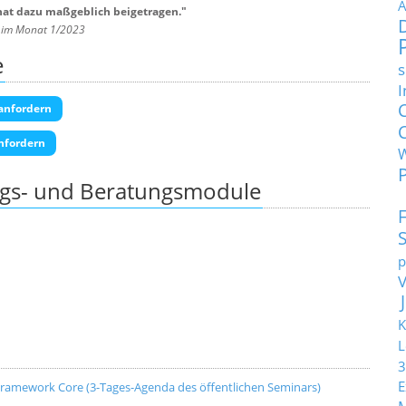
A
 hat dazu maßgeblich beigetragen.
"
G im Monat 1/2023
e
s
I
anfordern
nfordern
ngs- und Beratungsmodule
p
K
L
3
E
ramework Core (3-Tages-Agenda des öffentlichen Seminars)