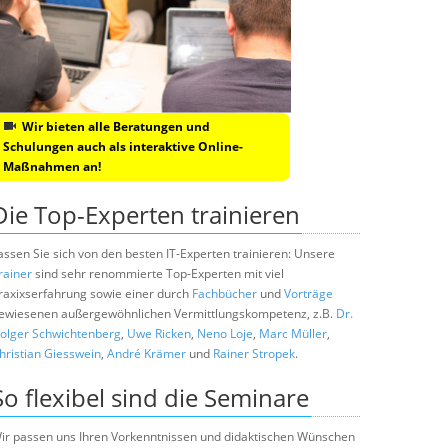
Wir bieten alle Beratungen und
Schulungen auch als interaktive Online-
Maßnahmen an!
Die Top-Experten trainieren
assen Sie sich von den besten IT-Experten trainieren: Unsere
rainer
sind sehr renommierte Top-Experten mit viel
raxixserfahrung sowie einer durch
Fachbücher
und
Vorträge
ewiesenen außergewöhnlichen Vermittlungskompetenz, z.B.
Dr.
olger Schwichtenberg
,
Uwe Ricken
,
Neno Loje
,
Marc Müller
,
hristian Giesswein
,
André Krämer
und
Rainer Stropek
.
So flexibel sind die Seminare
ir passen uns Ihren Vorkenntnissen und didaktischen Wünschen