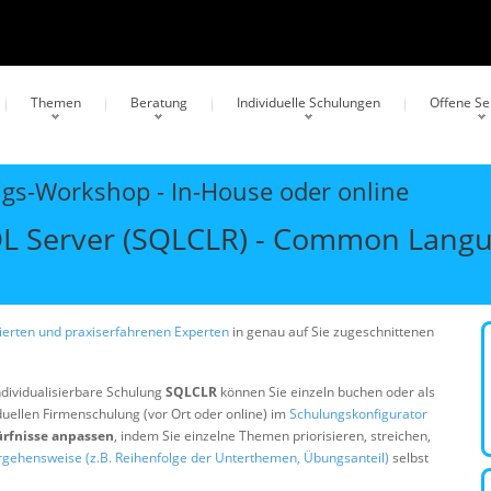
Themen
Beratung
Individuelle Schulungen
Offene S
ngs-Workshop - In-House oder online
L Server (SQLCLR) - Common Langu
erten und praxiserfahrenen Experten
in genau auf Sie zugeschnittenen
ndividualisierbare Schulung
SQLCLR
können Sie einzeln buchen oder als
duellen Firmenschulung (vor Ort oder online) im
Schulungskonfigurator
ürfnisse anpassen
, indem Sie einzelne Themen priorisieren, streichen,
rgehensweise (z.B. Reihenfolge der Unterthemen, Übungsanteil)
selbst