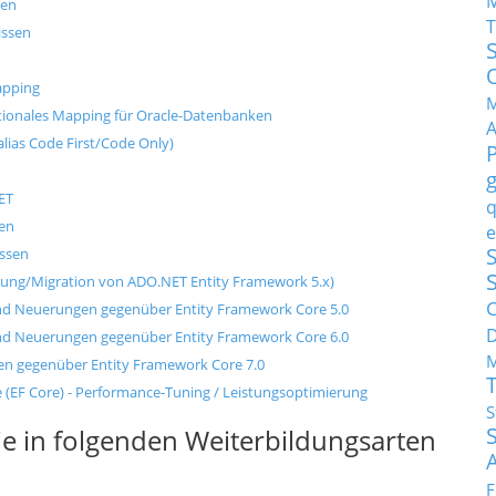
sen
T
issen
apping
M
ationales Mapping für Oracle-Datenbanken
lias Code First/Code Only)
ET
q
sen
e
S
ssen
llung/Migration von ADO.NET Entity Framework 5.x)
C
und Neuerungen gegenüber Entity Framework Core 5.0
und Neuerungen gegenüber Entity Framework Core 6.0
M
en gegenüber Entity Framework Core 7.0
 (EF Core) - Performance-Tuning / Leistungsoptimierung
S
e in folgenden Weiterbildungsarten
F