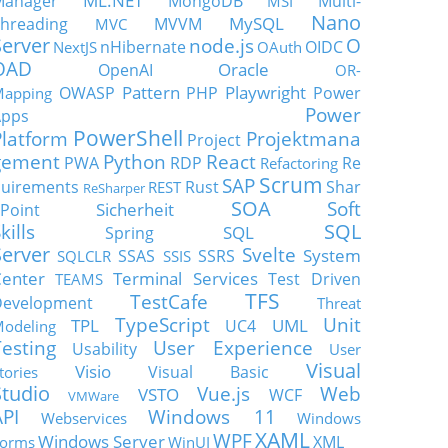
ML.NET
Manager
MongoDB
Multi-
MSI
Nano
MySQL
hreading
MVVM
MVC
Server
node.js
O
nHibernate
OIDC
NextJS
OAuth
OAD
Oracle
OpenAI
OR-
Pattern
Playwright
OWASP
PHP
Power
apping
Power
Apps
PowerShell
Platform
Projektmana
Project
gement
Python
React
PWA
RDP
Re
Refactoring
Scrum
SAP
uirements
Rust
Shar
REST
ReSharper
SOA
Soft
Sicherheit
Point
SQL
kills
SQL
Spring
Server
Svelte
System
SSAS
SSRS
SQLCLR
SSIS
enter
Terminal Services
Test Driven
TEAMS
TFS
TestCafe
Development
Threat
TypeScript
Unit
TPL
UML
UC4
odeling
Testing
User Experience
Usability
User
Visual
Visio
Visual Basic
tories
Studio
Vue.js
Web
VSTO
WCF
VMWare
API
Windows 11
Webservices
Windows
XAML
WPF
Windows Server
XML
orms
WinUI