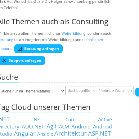
hr). Auf Wunsch berät Sie Dr. Holger Schwichtenberg persönlich
m Telefon!
Alle Themen auch als Consulting
ir bieten zu allen Themen nicht nur
Weiterbildung
, sondern auch
eratung
(auch integriert mit Weiterbildung) und
technischen
upport
.
Beratung anfragen
Support anfragen
Suche
Tag Cloud unserer Themen
.NET
Active
.NET Core
Agil
ADO.NET
Android
irectory
ALM
Android
Architektur
Angular
ASP.NET
tudio
Ansible