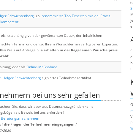
(
S
M
lger Schwichtenberg
u.a.
renommierte Top-Experten mit viel Praxis-
j
skompetenz
.
e
eis ist abhängig von der gewünschten Dauer, den inhaltlichen
chten Termin und den zu Ihrem Wunschtermin verfügbaren Experten.
llen Preis auf Anfrage.
Sie erhalten in der Regel einen Pauschalpreis
S
nzahl!
d
b
altung) oder als
Online-Maßnahme
u
. Holger Schwichtenberg
signiertes Teilnahmezertifikat.
lnehmern bei uns sehr gefallen
G
e beachten Sie, dass wir aber aus Datenschutzgründen keine
m
sbögen als Beweis bei uns anfordern!
V
nd Beratungsmaßnahmen
f
auf die Fragen der Teilnehmer eingegangen.
"
W
 2/2026