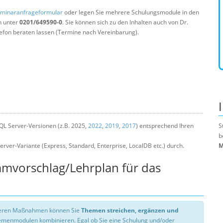
minaranfrageformular
oder legen Sie mehrere Schulungsmodule in den
n unter
0201/649590-0
. Sie können sich zu den Inhalten auch von Dr.
efon beraten lassen (Termine nach Vereinbarung).
QL Server-Versionen (z.B. 2025,
2022
,
2019
,
2017
) entsprechend Ihren
S
b
rver-Variante (Express, Standard, Enterprise, LocalDB etc.) durch.
M
mmvorschlag/Lehrplan für das
nseren Maßnahmen können Sie
Themen streichen, ergänzen und
hemenmodulen kombinieren. Egal ob Sie eine Schulung und/oder