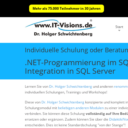
Mehr als 75.000 Teilnehmer in 30 Jahren
Start
Individuelle Schulung oder Beratu
.NET-Programmierung im SQ
Integration in SQL Server
Lernen Sie von
Dr. Holger Schwichtenberg
und anderen
renommi
individuellen Schulungen, Trainings und Workshops!
Diese von
Dr. Holger Schwichtenberg
konzipierte und komplett i
Schulungsmodul mit
beliebigen anderen Modulen
zu einer indivi
verbinden. Sie können diese Schulung
vollständig auf Ihre Bed
ersetzen oder ergänzen. Zudem können Sie über die
Didaktik/Vo
entscheiden. Dies ist keine Standardschulung "von der Stange"!