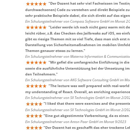
"
Der Dozent hat sehr viel Fachwissen im Testi
durchwachsenen) Code zu verstehen und direkt Beispiele zu
sehr praktische Beispiele dabei, die sich direkt auf das ei
Ein Schulungsteilnehmer von Compass Software GmbH im Monat 2
"
Leider werde ich noch nicht ganz warm mit d
leicht rüber, z.B. das Checken des Jailbreaks auf iOS, wo ei
gibt es riesige Themen mit so viel Tiefe, dass man sich erst
Darstellung von Sicherheitsmaßnahmen im mobilen Umfeld
Themen genauer etwas zu lernen.
"
Ein Schulungsteilnehmer von Materna Information & Communicatio
"
Mir gefiel die umfangreiche Einführung in d
sowie die ausführliche Unterstützung bei der Umsetzung im
den Teilnehmern.
"
Ein Schulungsteilnehmer von AKG Software Consulting GmbH im Mo
"
The lecture was well prepared with real-worl
my understanding of React. Overall, an enriching experience
Ein Schulungsteilnehmer von SII Technologies GmbH im Monat 2/20
"
I liked that there were exercises and the presen
Ein Schulungsteilnehmer von SII Technologies GmbH im Monat 2/20
"
Eine gut abgestimmte Vorbereitung, da es einen
Ein Schulungsteilnehmer von Anton Paar GmbH im Monat 9/2023
"
Der Dozent hat es geschafft das eher trockene L