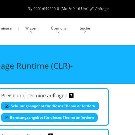
0201/649590-0
(Mo-Fr 9-16 Uhr)
Anfrage
eminare
Wissen
Über uns
Suche
age Runtime (CLR)-
Preise und Termine anfragen
Schulungsangebot für dieses Thema anfordern
Beratungsangebot für dieses Thema anfordern