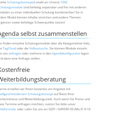
siehe
Schulungskonzepte
) exakt an: Unsere
1042
chulungsmodule
sind beliebig anpassbar und frei mit anderen
odulen zu einer individuellen Schulung kombinierbar! Sie in
edem Modul können Inhalte streichen und andere Themen
rgänzen sowie beliebige Schwerpunkte setzen!
Agenda selbst zusammenstellen
ie finden einzelne Schulungsmodule über die Kategorieliste links,
ie
TagCloud
oder die
Volltextsuche
. Sie können Module einzeln
ei uns
anfragen
oder mehrere in den
Agendakonfigurator
legen
nd dann eine Anfrage stellen.
Kostenfreie
Weiterbildungsberatung
erne erstellen wir Ihnen kostenlos ein Angebot mit
aßgeschneidertem Schulungskonzept
auf Basis Ihrer
orkenntnisse und Weiterbildungsziele. Auch wenn Sie Preise und
reie Termine anfragen möchten, nutzen Sie bitte unser
ebformular
oder rufen Sie uns an: 0201 / 649590-50 (Mo-Fr 9-16