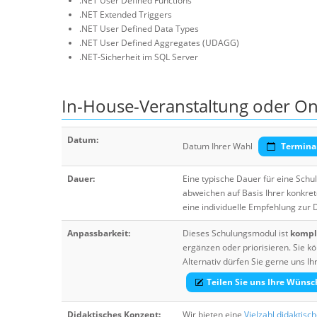
.NET User Defined Functions
.NET Extended Triggers
.NET User Defined Data Types
.NET User Defined Aggregates (UDAGG)
.NET-Sicherheit im SQL Server
In-House-Veranstaltung oder On
Datum:
Datum Ihrer Wahl
Termina
Dauer:
Eine typische Dauer für eine Sch
abweichen auf Basis Ihrer konkre
eine individuelle Empfehlung zur
Anpassbarkeit:
Dieses Schulungsmodul ist
komple
ergänzen oder priorisieren. Sie
Alternativ dürfen Sie gerne uns 
Teilen Sie uns Ihre Wünsc
Didaktisches Konzept:
Wir bieten eine
Vielzahl didaktisc