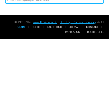
© 1996-2026
www.IT-Visions.de
-
Dr. Holger Schwichtenberg
v6.11
START
SUCHE
TAG CLOUD
SITEMAP
KONTAKT
IMPRESSUM
RECHTLICHES