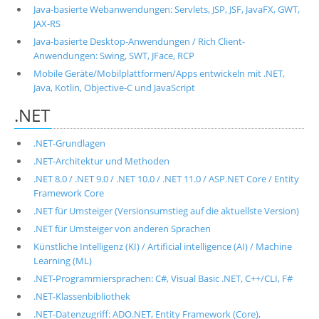
Java-basierte Webanwendungen: Servlets, JSP, JSF, JavaFX, GWT,
JAX-RS
Java-basierte Desktop-Anwendungen / Rich Client-
Anwendungen: Swing, SWT, JFace, RCP
Mobile Geräte/Mobilplattformen/Apps entwickeln mit .NET,
Java, Kotlin, Objective-C und JavaScript
.NET
.NET-Grundlagen
.NET-Architektur und Methoden
.NET 8.0 / .NET 9.0 / .NET 10.0 / .NET 11.0 / ASP.NET Core / Entity
Framework Core
.NET für Umsteiger (Versionsumstieg auf die aktuellste Version)
.NET für Umsteiger von anderen Sprachen
Künstliche Intelligenz (KI) / Artificial intelligence (AI) / Machine
Learning (ML)
.NET-Programmiersprachen: C#, Visual Basic .NET, C++/CLI, F#
.NET-Klassenbibliothek
.NET-Datenzugriff: ADO.NET, Entity Framework (Core),