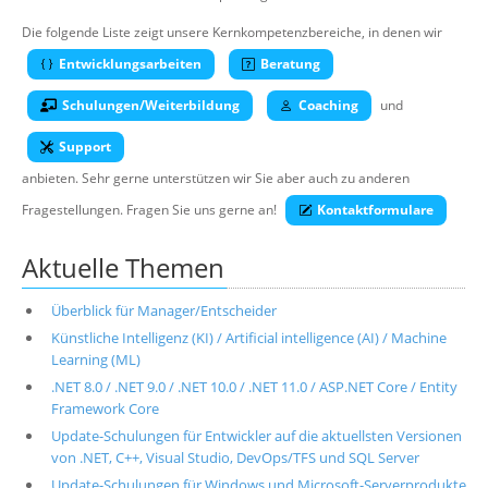
Über uns
Die folgende Liste zeigt unsere Kernkompetenzbereiche, in denen wir
Suche
Entwicklungsarbeiten
Beratung
Schulungen/Weiterbildung
Coaching
und
Support
anbieten. Sehr gerne unterstützen wir Sie aber auch zu anderen
Fragestellungen. Fragen Sie uns gerne an!
Kontaktformulare
Aktuelle Themen
Überblick für Manager/Entscheider
Künstliche Intelligenz (KI) / Artificial intelligence (AI) / Machine
Learning (ML)
.NET 8.0 / .NET 9.0 / .NET 10.0 / .NET 11.0 / ASP.NET Core / Entity
Framework Core
Update-Schulungen für Entwickler auf die aktuellsten Versionen
von .NET, C++, Visual Studio, DevOps/TFS und SQL Server
Update-Schulungen für Windows und Microsoft-Serverprodukte