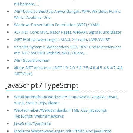
nHibernate, …
.NET-basierte Desktop-Anwendungen: WPF, Windows Forms,
WinUI, Avalonia, Uno
Windows Presentation Foundation (WPF) / XAML
ASP.NET Core: MVC, Razor Pages, WebAPI, SignalR und Blazor
.NET-Mobilanwendungen: MAUI, Xamarin, UWP/WinRT
Verteilte Systeme, Webservices, SOA, REST und Microservices
mit .NET: ASP.NET WebAPI, WCF, OData, …
.NET-Spezialthemen
ältere .NET Versionen (.NET 1.0, 2.0, 3.0, 3.5, 4.0, 4.5, 4.6, 4.7, 4.8,
.NET Core)
JavaScript / TypeScript
Webfrontendframeworks/SPA-Frameworks: Angular, React,
Vue.js, Svelte, RxJS, Blazor, …
Webtechniken/Webstandards: HTML, CSS, JavaScript,
TypeScript, Webframeworks
JavaScript/TypeScript
Moderne Webanwendungen mit HTML5 und JavaScript