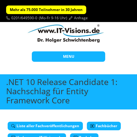
Mehr als 75.000 Teilnehmer in 30 Jahren
0201/649590-0
(Mo-Fr 9-16 Uhr)
Anfrage
MENU
Start
.NET 10 Release Candidate 1:
Themen
Nachschlag für Entity
Framework Core
Beratung
Individuelle Schulungen
Offene Seminare
Liste aller Fachveröffentlichungen
Fachbücher
Wissen