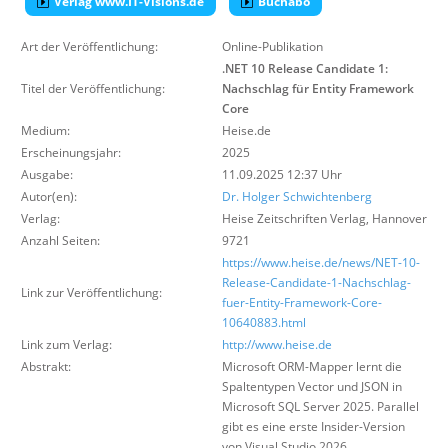
Verlag www.IT-Visions.de
Buchabo
Über uns
Art der Veröffentlichung:
Online-Publikation
Suche
.NET 10 Release Candidate 1:
Titel der Veröffentlichung:
Nachschlag für Entity Framework
Core
Medium:
Heise.de
Erscheinungsjahr:
2025
Ausgabe:
11.09.2025 12:37 Uhr
Autor(en):
Dr. Holger Schwichtenberg
Verlag:
Heise Zeitschriften Verlag
,
Hannover
Anzahl Seiten:
9721
https://www.heise.de/news/NET-10-
Release-Candidate-1-Nachschlag-
Link zur Veröffentlichung:
fuer-Entity-Framework-Core-
10640883.html
Link zum Verlag:
http://www.heise.de
Abstrakt:
Microsoft ORM-Mapper lernt die
Spaltentypen Vector und JSON in
Microsoft SQL Server 2025. Parallel
gibt es eine erste Insider-Version
von Visual Studio 2026.